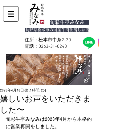
旬彩
牛亭みなみ
長野県松本市の国産牛肉仕出し弁当
住所：松本市中条2-20
電話：0263-31-0240
2023年4月18日
読了時間: 2分
嬉しいお声をいただきま
した〜
旬彩牛亭みなみは2023年4月から本格的
に営業再開をしました。