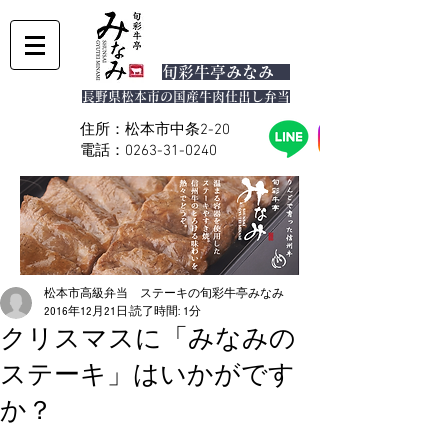
旬彩
牛亭みなみ
長野県松本市の国産牛肉仕出し弁当
住所：松本市中条2-20
電話：0263-31-0240
松本市高級弁当 ステーキの旬彩牛亭みなみ
2016年12月21日
読了時間: 1分
クリスマスに「みなみの
ステーキ」はいかがです
か？