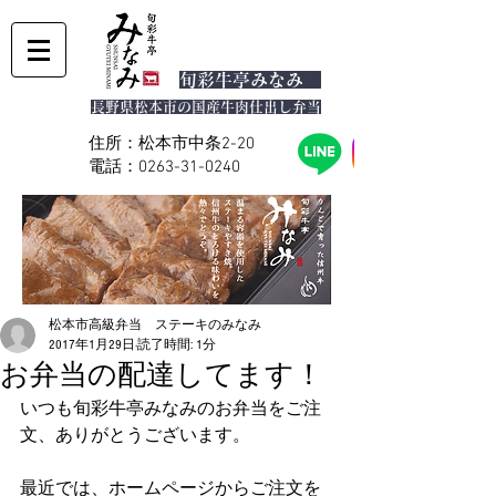
旬彩
牛亭みなみ
長野県松本市の国産牛肉仕出し弁当
住所：松本市中条2-20
電話：0263-31-0240
松本市高級弁当 ステーキのみなみ
2017年1月29日
読了時間: 1分
お弁当の配達してます！
いつも旬彩牛亭みなみのお弁当をご注
文、ありがとうございます。
最近では、ホームページからご注文を